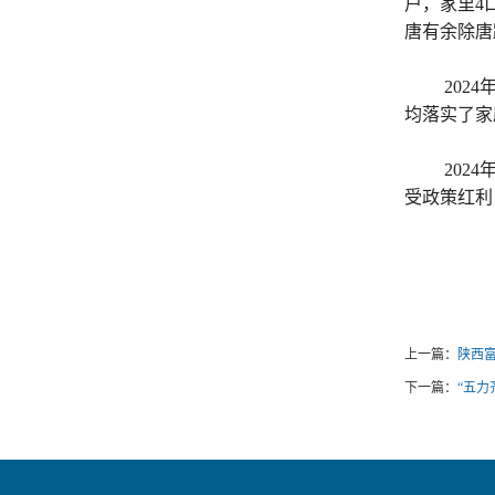
户，家里4
唐有余除唐
202
均落实了家
202
受政策红利
上一篇：
陕西富
下一篇：
“五力