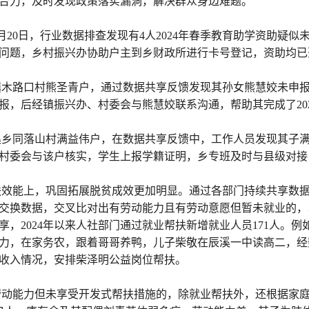
合力，及时发现政策落实漏洞，解决群众身边难题。
月20日，行业数据排查发现有4人2024年春季教育助学资助疑
问题，乡村振兴办协助户主到乡财政所进行卡号登记，资助均已
木路口村熊圣青户，通过数据共享反馈发现其孙女熊慧姣未申报2
报，后经镇振兴办、村委会与熊慧姣联系沟通，帮助其完成了202
乡同落山村满益伟户，在数据共享反馈中，工作人员发现其子满加发
村委会与该户核实，学生上报学籍证明，乡专班及时与县级对接
扶效能上，巩固拓展脱贫成效更加明显。通过各部门持续共享数
交换数据，交叉比对出有劳动能力且有劳动意愿但暂未就业的，
享，2024年以来人社部门通过就业帮扶新增就业人员171人。
力，在家务农，跟着哥哥养鸭，儿子柴敬在辰溪一中读高二，经
收入情况，安排柴泽明公益岗位帮扶。
劳动能力但未享受开发式帮扶措施的，除就业帮扶外，还根据家