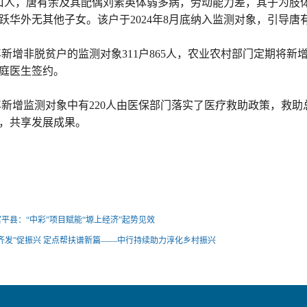
口人，唐有余及其配偶刘素英体弱多病，劳动能力差，其子为肢体
跃华外无其他子女。该户于2024年8月底纳入监测对象，引导
4年新增非脱贫户的监测对象311户865人，农业农村部门定期
庭医生签约。
4年新增监测对象中有220人由医保部门落实了医疗救助政策，救助
，共享发展成果。
平县：“中彩”项目赋能“塬上经济”起势见效
齐发”促振兴 定点帮扶谱新篇——中行持续助力淳化乡村振兴