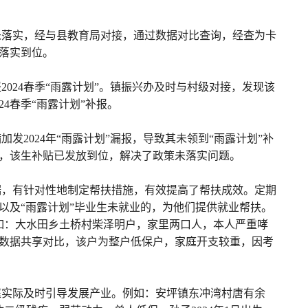
似未落实，经与县教育局对接，通过数据对比查询，经查为卡
落实到位。
024春季“雨露计划”。镇振兴办及时与村级对接，发现该
4春季“雨露计划”补报。
2024年“雨露计划”漏报，导致其未领到“雨露计划”补
，该生补贴已发放到位，解决了政策未落实问题。
据，有针对性地制定帮扶措施，有效提高了帮扶成效。定期
以及“雨露计划”毕业生未就业的，为他们提供就业帮扶。
例如：大水田乡土桥村柴泽明户，家里两口人，本人严重哮
数据共享对比，该户为整户低保户，家庭开支较重，因考
庭实际及时引导发展产业。例如：安坪镇东冲湾村唐有余