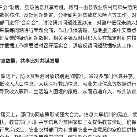
三会”制度。县级信息共享专班，每周一由县农业农村局牵头组织
数据核准、反馈问题处置、分析研判返贫致贫风险点等工作。对
部门进行“会商会”，讨论研判问题处置办法，对整户低保未纳
采集等问题进行专题会商，作出低保清理、易地搬迁集中安置点
班反馈的疑似问题数据，相关乡镇及时组织人员在规定时间内核
并根据工作需要适时召开落实会，调度反馈问题数据核实工作。
信息数据，共享比对共谋发展
态监测上，防返贫监测对象识别更加精准。通过多部门信息共享
低收入人口信息、大病医疗救助信息、就业失业信息等数据进行
导致收入骤降、生活陷入困境的家庭，从而迅速介入，核实该家
策落实上，部门协同施策形成强大合力。信息共享机制的建立，
扶。教育部门根据共享信息为贫困家庭子女提供教育资助，确保
行危房改造；农业农村部门为有发展农业产业意愿的家庭提供技