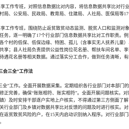
共享工作专班，对照信息数据比对内容，将信息数据共享比对行业
村局、公安局、民政局、教育局、住建局、人社局、医保局等1
共享工作专班，围绕防止返贫致贫动态监测、脱贫人口和监测对
任务，逐一明确了17个行业部门信息数据共享比对工作职责。
各个村的低保、低保边缘、特困、孤儿（含事实无人抚养儿童）
共享；县人社局负责提供公益性岗位花名册、帮扶车间名单、享
待遇花名册等相关数据。通过落实分工合作，做到任务清晰，有
三会三全”工作法
“三全”工作。全面开展数据采集。定期组织各行业部门对本部门
修正完善，确保“账账相符、账实相符”。全面开展问题核实。
镇）及时安排干部逐户实地上户核实，不得通过第三方侧面了解
关行业部门及乡镇对数据共享比对反馈的问题及时进行核实。对
在返贫致贫风险的户，在15天内启动识别纳入程序。对行业部门
。