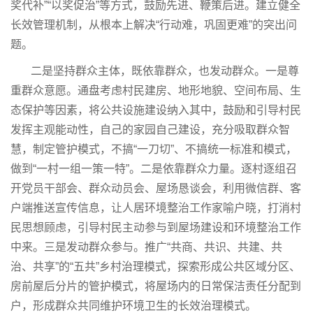
奖代补”“以奖促治”等方式，鼓励先进、鞭策后进。建立健全
长效管理机制，从根本上解决“行动难，巩固更难”的突出问
题。
二是坚持群众主体，既依靠群众，也发动群众。一是尊
重群众意愿。通盘考虑村民建房、地形地貌、空间布局、生
态保护等因素，将公共设施建设纳入其中，鼓励和引导村民
发挥主观能动性，自己的家园自己建设，充分吸取群众智
慧，制定管护模式，不搞“一刀切”、不搞统一标准和模式，
做到“一村一组一策一特”。二是依靠群众力量。逐村逐组召
开党员干部会、群众动员会、屋场恳谈会，利用微信群、客
户端推送宣传信息，让人居环境整治工作家喻户晓，打消村
民思想顾虑，引导村民主动参与到屋场建设和环境整治工作
中来。三是发动群众参与。推广“共商、共识、共建、共
治、共享”的“五共”乡村治理模式，探索形成公共区域分区、
房前屋后分片的管护模式，将屋场内的日常保洁责任分配到
户，形成群众共同维护环境卫生的长效治理模式。