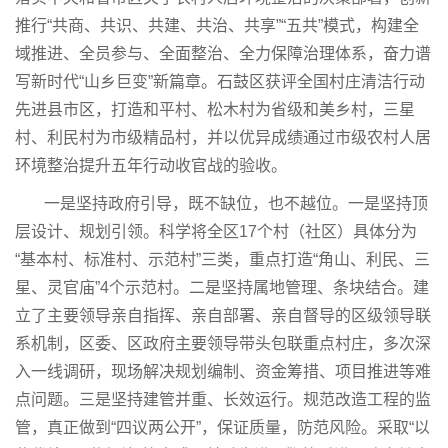
推行“共商、共识、共建、共治、共享”“五共”模式，构建全
域推进、全员参与、全面整治、全力保障治理体系，奋力谱
写新时代“山乡巨变”新篇章。石鼓区获评全国村庄清洁行动
先进县市区，打造和平村、松木村为省级和美乡村，三星
村、利民村为市级精品村，并以优异成绩通过市级农村人居
环境整治提升五年行动收官战的验收。
一是坚持政府引导，既不缺位，也不越位。一是坚持顶
层设计、规划引领。科学将全区17个村（社区）具体分为
“基本村、标准村、示范村”三类，重点打造“角山、利民、三
星、灵官庙”4个示范村。二是坚持属地管理、条块结合。建
立了主要领导亲自指挥、亲自部署、亲自督导的区级领导联
系机制，区委、区政府主要领导带头包联重点村庄，多次深
入一线调研，现场解决规划编制、资金筹措、项目推进等难
点问题。三是坚持建管并重、长效运行。规范改造工程的监
管，真正做到“四议两公开”，保证质量，防范风险。采取“以