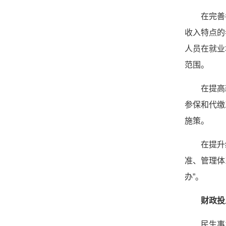
在完善
收入特点的
人员在就业
范围。
在提高
参保和代缴
施策。
在提升
准、管理体
办”。
财政投
民生事