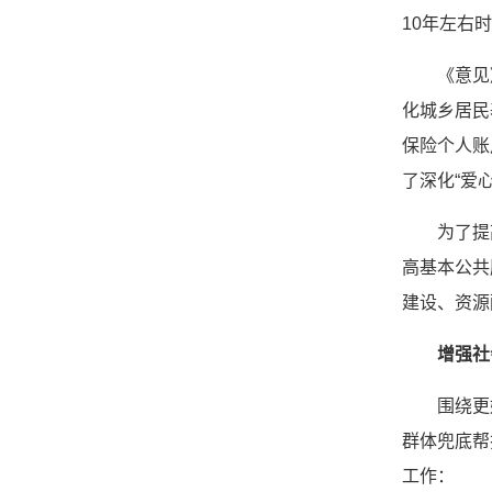
10年左右
《意见
化城乡居民
保险个人账
了深化“爱
为了提
高基本公共
建设、资源
增强社
围绕更
群体兜底帮
工作：